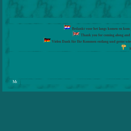
Bedankt voor het langs komen en kom ge
Thank you for coming along and fe
Vielen Dank für Ihr Kommen entlang und gerne wie
h