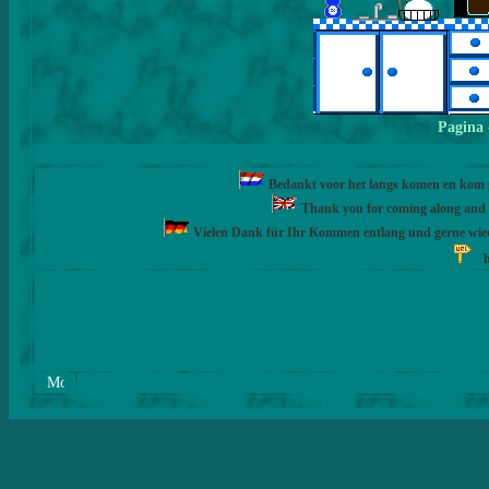
Pagina
Bedankt voor het langs komen en kom ge
Thank you for coming along and fe
Vielen Dank für Ihr Kommen entlang und gerne wie
h