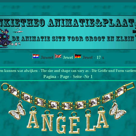
Juweel
Jewel
Jewel
-
17
x
rm kunnen wat afwijken - The size and shape can vary as - Die Größe und Form variier
Pagina
- Page - Seite -Nr 1