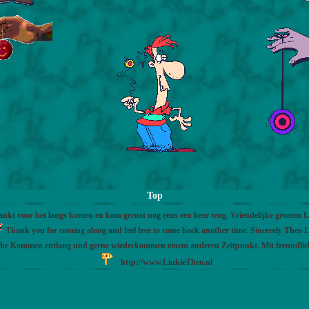
Top
nkt voor het langs komen en kom gerust nog eens een keer teug. Vriendelijke groeten 
Thank you for coming along and feel free to come back another time. Sincerely Theo L
Ihr Kommen entlang und gerne wiederkommen einem anderen Zeitpunkt. Mit freundli
http://www.LinkieTheo.nl