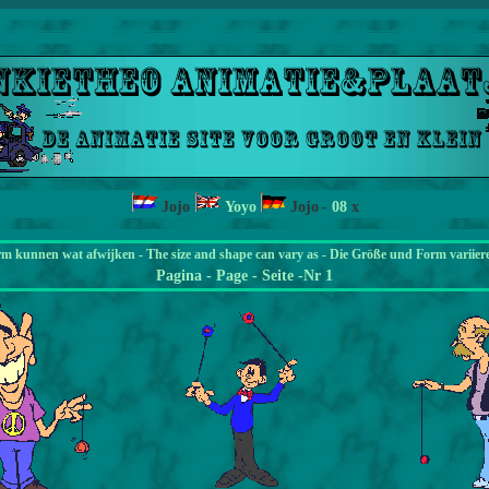
Jojo
Yoyo
Jojo
-
08
x
rm kunnen wat afwijken - The size and shape can vary as - Die Größe und Form variier
Pagina
- Page - Seite -Nr 1