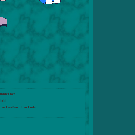
LinkieTheo
inki
chen Grüßen Theo Linki