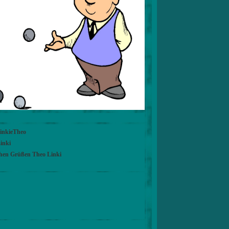
LinkieTheo
inki
chen Grüßen Theo Linki