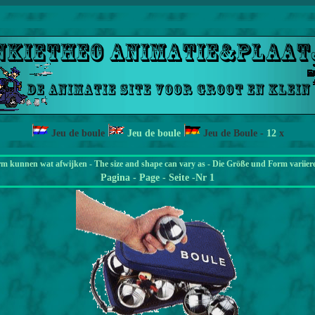
Jeu de boule
Jeu de boule
Jeu de Boule
-
12
x
rm kunnen wat afwijken - The size and shape can vary as - Die Größe und Form variier
Pagina
- Page - Seite -Nr 1