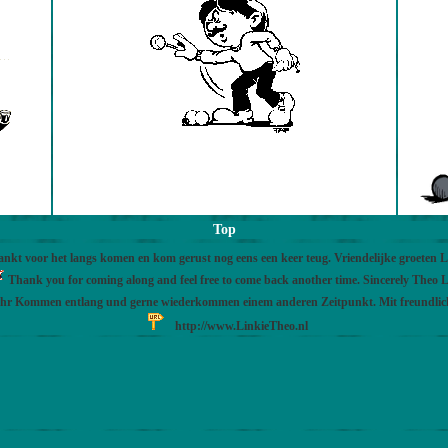
Top
nkt voor het langs komen en kom gerust nog eens een keer teug. Vriendelijke groeten 
Thank you for coming along and feel free to come back another time. Sincerely Theo L
Ihr Kommen entlang und gerne wiederkommen einem anderen Zeitpunkt. Mit freundli
http://www.LinkieTheo.nl