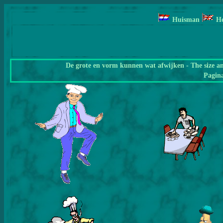
Huisman
H
De grote en vorm kunnen wat afwijken - The size a
Pagin