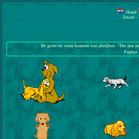
Hond
Totaal -
De grote en vorm kunnen wat afwijken - The size a
Pagina