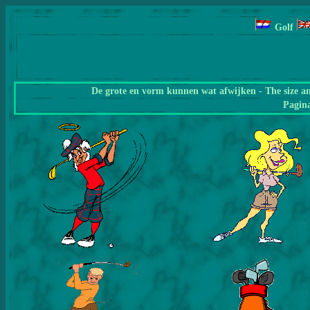
Golf
De grote en vorm kunnen wat afwijken - The size a
Pagin