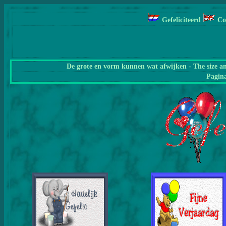
Gefeliciteerd
Co
De grote en vorm kunnen wat afwijken - The size a
Pagin