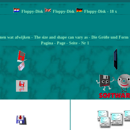
Floppy-Disk
Floppy-Disk
Floppy-Disk
- 18
x
en wat afwijken - The size and shape can vary as - Die Größe und Form 
Pagina
- Page - Seite - Nr 1