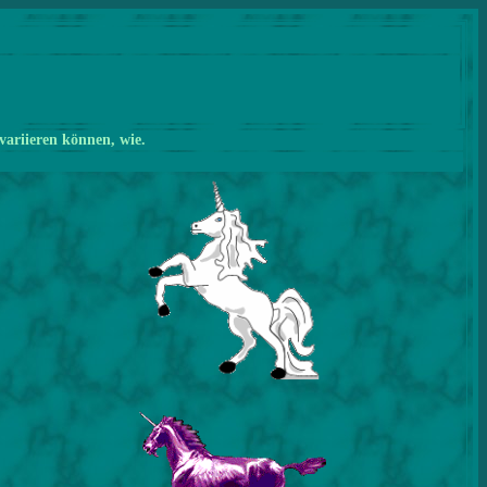
variieren können, wie.