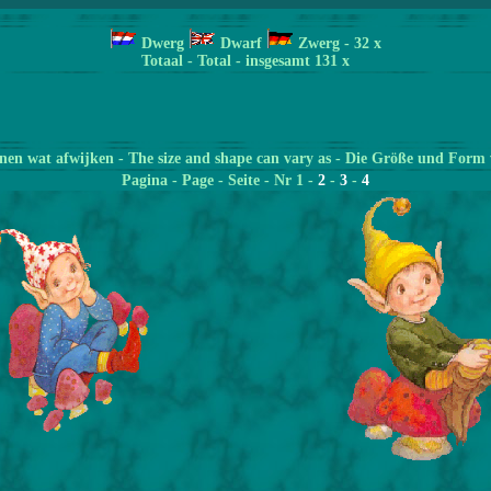
Dwerg
Dwarf
Zwerg
- 32
x
Totaal - Total - insgesamt 131 x
en wat afwijken - The size and shape can vary as - Die Größe und Form 
Pagina
- Page - Seite - Nr 1 -
2
-
3
-
4