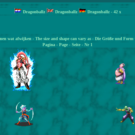
Dragonballz
Dragonballz
Dragonballz
- 42
x
en wat afwijken - The size and shape can vary as - Die Größe und Form 
Pagina
- Page - Seite - Nr 1