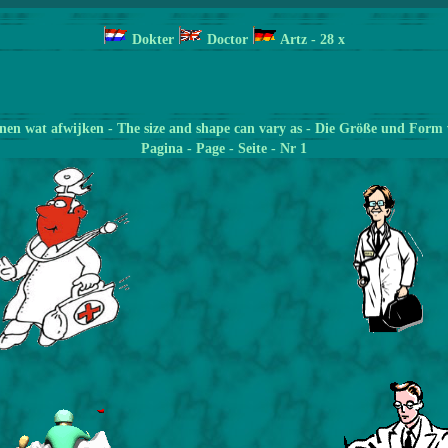
Dokter
Doctor
Artz
- 28
x
en wat afwijken - The size and shape can vary as - Die Größe und Form 
Pagina
- Page - Seite - Nr 1