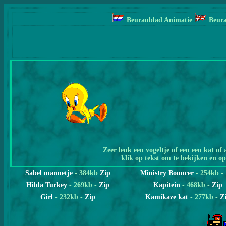
Beuraublad Animatie
Beur
Zeer leuk een vogeltje of een een kat of
klik op tekst om te bekijken en op
Sabel mannetje
-
384kb
Zip
Ministry Bouncer
-
254kb
-
Hilda Turkey
- 269kb -
Zip
Kapitein
- 468kb -
Zip
Girl
- 232kb -
Zip
Kamikaze kat
- 277kb -
Z