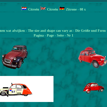
Citroën
Citroën
Zitrone
- 08 x
en wat afwijken - The size and shape can vary as - Die Größe und Form 
Pagina
- Page - Seite - Nr 1