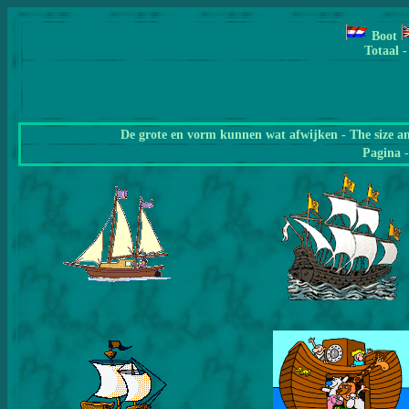
Boot
Totaal -
De grote en vorm kunnen wat afwijken - The size a
Pagina