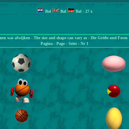
Bal
Bal
Bal
- 27
x
en wat afwijken - The size and shape can vary as - Die Größe und Form 
Pagina
- Page - Seite - Nr 1