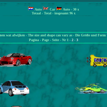
Auto
Car
Auto
- 30 x
Totaal - Total - insgesamt 96 x
en wat afwijken - The size and shape can vary as - Die Größe und Form 
Pagina
- Page - Seite - Nr 1 -
2
-
3