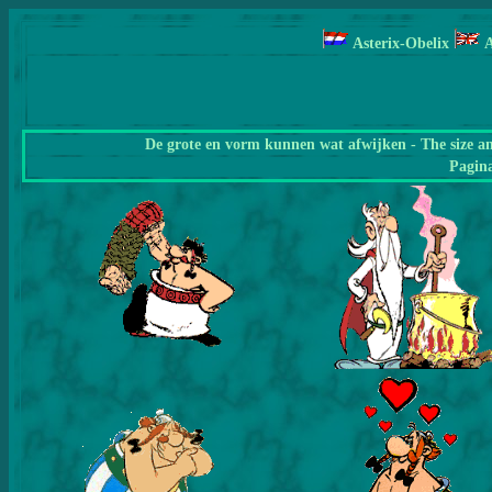
Asterix-Obelix
A
De grote en vorm kunnen wat afwijken - The size a
Pagin