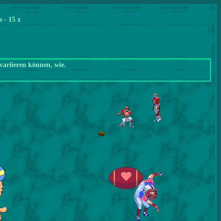
s
- 15 x
variieren können, wie.