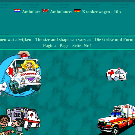
Ambulace
Ambulances
Krankenwagen
- 16 x
en wat afwijken - The size and shape can vary as - Die Größe und Form 
Pagina
- Page - Seite -Nr 1