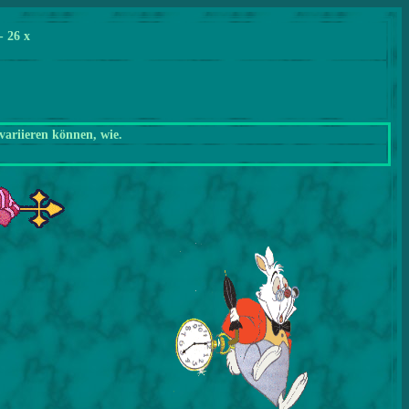
- 26 x
variieren können, wie.